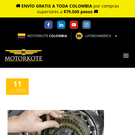
🚚 ENVÍO GRATIS A TODA COLOMBIA
por compras
superiores a
$79.500 pesos 🚚
MOTORKOTE
COLOMBIA
LATINOAMERICA
11
11, 2025