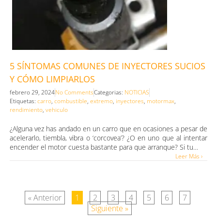
5 SÍNTOMAS COMUNES DE INYECTORES SUCIOS
Y CÓMO LIMPIARLOS
febrero 29, 2024
No Comments
Categorias:
NOTICIAS
Etiquetas:
carro
,
combustible
,
extremo
,
inyectores
,
motormax
,
rendimiento
,
vehiculo
¿Alguna vez has andado en un carro que en ocasiones a pesar de
acelerarlo, tiembla, vibra o ‘corcovea’? ¿O en uno que al intentar
encender el motor cuesta bastante para que arranque? Si tu…
Leer Más ›
« Anterior
1
2
3
4
5
6
7
Siguiente »