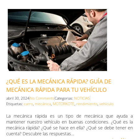
¿QUÉ ES LA MECÁNICA RÁPIDA? GUÍA DE
MECÁNICA RÁPIDA PARA TU VEHÍCULO
abril 30, 2024
No Comments
Categorias:
NOTICIAS
Etiquetas:
carro
,
mecánica
,
MOTORKOTE
,
rendimiento
,
vehiculo
La mecánica rápida es un tipo de mecánica que ayuda a
mantener nuestro vehículo en buenas condiciones. ¿Qué es la
mecánica rápida? ¿Qué se hace en ella? ¿Qué se debe tener en
cuenta? Descubre las respuestas…