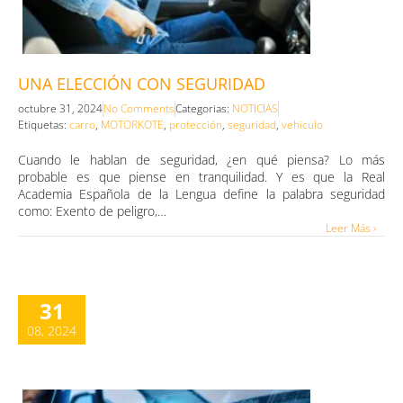
UNA ELECCIÓN CON SEGURIDAD
octubre 31, 2024
No Comments
Categorias:
NOTICIAS
Etiquetas:
carro
,
MOTORKOTE
,
protección
,
seguridad
,
vehiculo
Cuando le hablan de seguridad, ¿en qué piensa? Lo más
probable es que piense en tranquilidad. Y es que la Real
Academia Española de la Lengua define la palabra seguridad
como: Exento de peligro,…
Leer Más ›
31
08, 2024