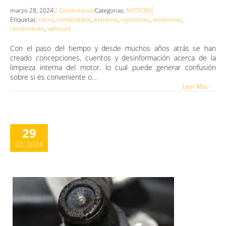
marzo 28, 2024
2 Comentarios
Categorias:
NOTICIAS
Etiquetas:
carro
,
combustible
,
extremo
,
inyectores
,
motormax
,
rendimiento
,
vehiculo
Con el paso del tiempo y desde muchos años atrás se han
creado concepciones, cuentos y desinformación acerca de la
limpieza interna del motor, lo cual puede generar confusión
sobre si es conveniente o…
Leer Más ›
29
02, 2024