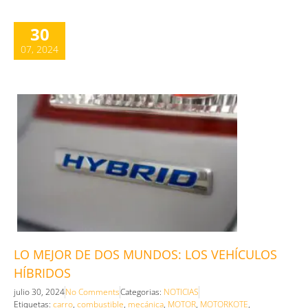
30
07, 2024
LO MEJOR DE DOS MUNDOS: LOS VEHÍCULOS
HÍBRIDOS
julio 30, 2024
No Comments
Categorias:
NOTICIAS
Etiquetas:
carro
,
combustible
,
mecánica
,
MOTOR
,
MOTORKOTE
,