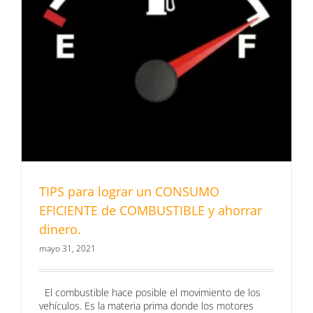
TIPS para lograr un CONSUMO
EFICIENTE de COMBUSTIBLE y ahorrar
dinero.
mayo 31, 2021
El combustible hace posible el movimiento de los
vehículos. Es la materia prima donde los motores