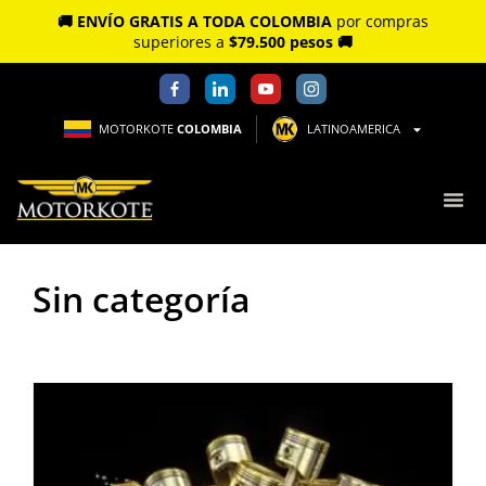
🚚 ENVÍO GRATIS A TODA COLOMBIA
por compras
superiores a
$79.500 pesos 🚚
MOTORKOTE
COLOMBIA
LATINOAMERICA
Sin categoría