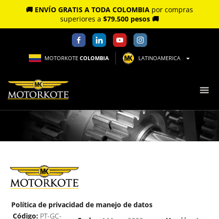
🚚 ENVÍO GRATIS A TODA COLOMBIA
por compras
superiores a
$79.500 pesos 🚚
MOTORKOTE
COLOMBIA
LATINOAMERICA
Política de privacidad de
manejo de datos
Política de privacidad de manejo de datos
Código:
PT-GC-