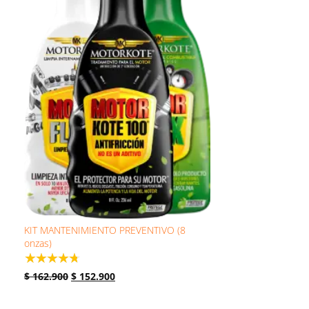
KIT MANTENIMIENTO PREVENTIVO (8
onzas)
☆
☆
☆
☆
☆
$
162.900
$
152.900