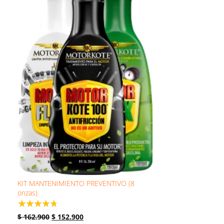
KIT MANTENIMIENTO PREVENTIVO (8
onzas)
☆
☆
☆
☆
☆
$
162.900
$
152.900