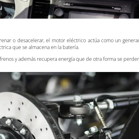
renar o desacelerar, el motor eléctrico actúa como un generad
ctrica que se almacena en la batería.
 frenos y además recupera energía que de otra forma se perder