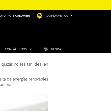
OTORKOTE
COLOMBIA
LATINOAMERICA
CONTÁCTENOS
TIENDA
 quizás no sea tan ideal en
alta de energías renovables
cambio.