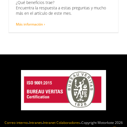
¿Qué beneficios trae?
Encuentra la respuesta a estas preguntas y mucho
más en el artículo de este mes.
Más información ›
Correo interno
Intranet
Intranet Colaboradores
Copyright Motorkote 2026