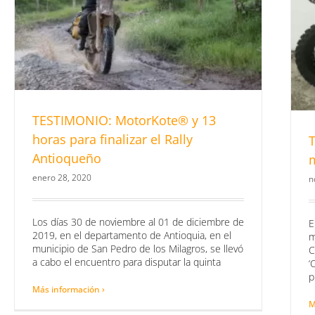
TESTIMONIO: MotorKote® y 13
horas para finalizar el Rally
Antioqueño
enero 28, 2020
n
Los días 30 de noviembre al 01 de diciembre de
E
2019, en el departamento de Antioquia, en el
m
municipio de San Pedro de los Milagros, se llevó
C
a cabo el encuentro para disputar la quinta
‘
p
Más información ›
M