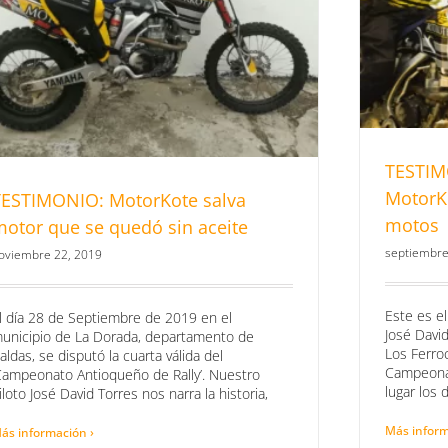
TESTIM
MotorK
TESTIMONIO: MotorKote salva
motos
motor que se quedó sin aceite
septiembre
oviembre 22, 2019
Este es el
l día 28 de Septiembre de 2019 en el
José David
unicipio de La Dorada, departamento de
Los Ferroc
aldas, se disputó la cuarta válida del
Campeonat
Campeonato Antioqueño de Rally’. Nuestro
lugar los 
iloto José David Torres nos narra la historia,
Más inform
ás información ›