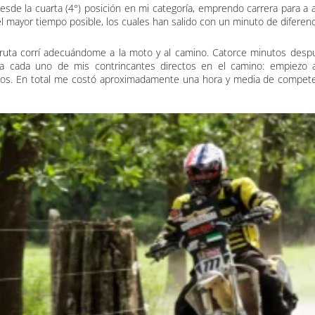
esde la cuarta (4°) posición en mi categoría, emprendo carrera para a a
l mayor tiempo posible, los cuales han salido con un minuto de diferenc
 ruta corrí adecuándome a la moto y al camino. Catorce minutos desp
a cada uno de mis contrincantes directos en el camino: empiezo a
los. En total me costó aproximadamente una hora y media de competen