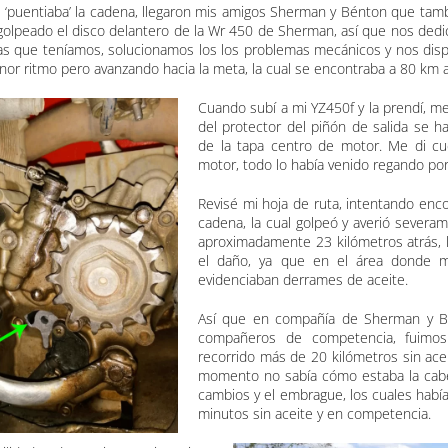
 ‘puentiaba’ la cadena, llegaron mis amigos Sherman y Bénton que tam
golpeado el disco delantero de la Wr 450 de Sherman, así que nos ded
as que teníamos, solucionamos los los problemas mecánicos y nos disp
nor ritmo pero avanzando hacia la meta, la cual se encontraba a 80 k
Cuando subí a mi YZ450f y la prendí, m
del protector del piñón de salida se ha
de la tapa centro de motor. Me di cu
motor, todo lo había venido regando por
Revisé mi hoja de ruta, intentando enco
cadena, la cual golpeó y averió severam
aproximadamente 23 kilómetros atrás, 
el daño, ya que en el área donde 
evidenciaban derrames de aceite.
Así que en compañía de Sherman y Be
compañeros de competencia, fuimos
recorrido más de 20 kilómetros sin ace
momento no sabía cómo estaba la cabez
cambios y el embrague, los cuales habí
minutos sin aceite y en competencia.