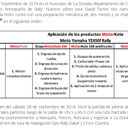
e Septiembre de 2019 en el municipio de La Dorada, departamento de Cal
o Antioqueño de Rally’. Nuestro piloto José David Torres nos narra
 la moto contó con una preparación mecánica de dos meses y se imp
®
en el siguiente orden:
MotorKote salva moto
 am del sábado 28 de septiembre de 2019, inició la partida de pilotos de
nales partimos luego de la salida de Utv´s y Atv´s con una ruta marcad
ma, posteriormente a Mariquita, Fresno, Norcasia y regresar a La D
00 km de ruta de Navegación tipo Rally Dakar y Cross Country.
MotorKote salva motor sin aceite