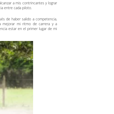
lcanzar a mis contrincantes y lograr
ia entre cada piloto.
MotorKote salva motor sin aceite
ués de haber salido a competencia,
 mejorar mi ritmo de carrera y a
cia estar en el primer lugar de mi