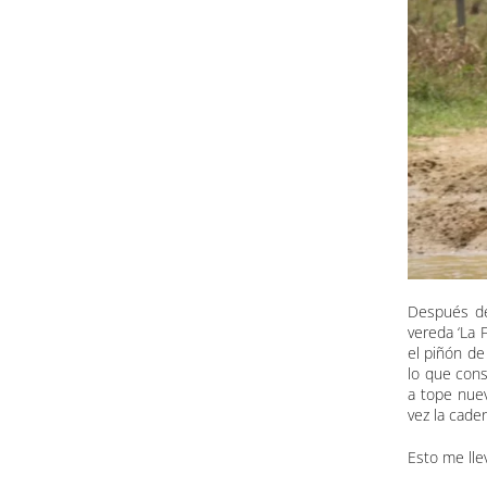
Después de
vereda ‘La 
el piñón de
lo que con
a tope nuev
vez la caden
Esto me lle