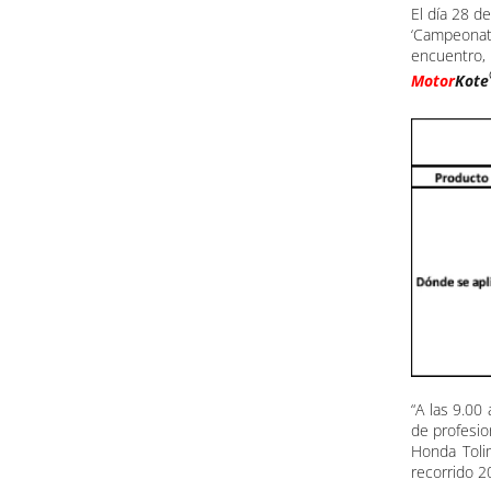
El día 28 d
‘Campeonat
encuentro,
Motor
Kote
“A las 9.00
de profesio
Honda Toli
recorrido 2