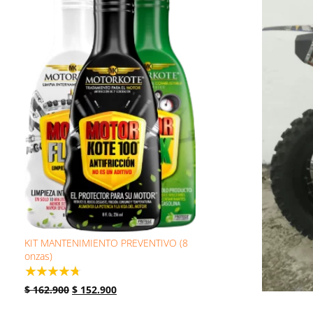
KIT MANTENIMIENTO PREVENTIVO (8
onzas)
☆
☆
☆
☆
☆
$
162.900
$
152.900