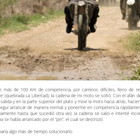
 más de 100 Km de competencia, por caminos difíciles, lleno de rec
Fe’ (quebrada La Libertad), la cadena de mi moto se soltó. Con el afán
 salida y en la parte superior del plato y moví la moto hacia atrás, haci
seguí arrancar de manera normal y ponerme en competencia rápidamen
amente hasta que sucedió otra vez, la cadena se salió e intenté inco
a se había arrancado por el “pin”, el cual se destrozó.
varía algo más de tiempo solucionarlo.