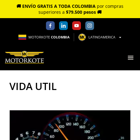
🚚 ENVÍO GRATIS A TODA COLOMBIA
por compras
superiores a
$79.500 pesos 🚚
MOTORKOTE
COLOMBIA
LATINOAMERICA
VIDA UTIL