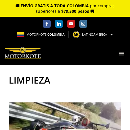
🚚 ENVÍO GRATIS A TODA COLOMBIA
por compras
superiores a
$79.500 pesos 🚚
MOTORKOTE
COLOMBIA
LATINOAMERICA
LIMPIEZA