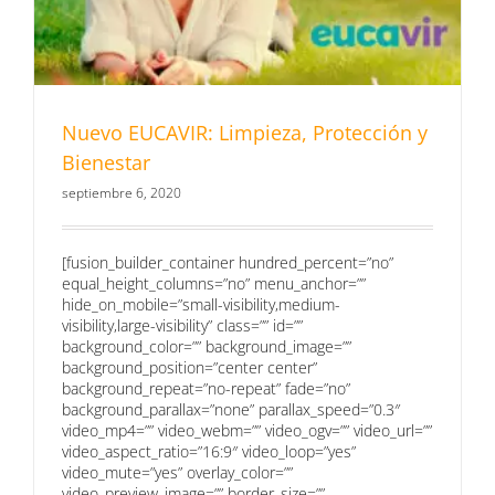
Nuevo EUCAVIR: Limpieza, Protección y
Bienestar
septiembre 6, 2020
[fusion_builder_container hundred_percent=”no”
equal_height_columns=”no” menu_anchor=””
hide_on_mobile=”small-visibility,medium-
visibility,large-visibility” class=”” id=””
background_color=”” background_image=””
background_position=”center center”
background_repeat=”no-repeat” fade=”no”
background_parallax=”none” parallax_speed=”0.3″
video_mp4=”” video_webm=”” video_ogv=”” video_url=””
video_aspect_ratio=”16:9″ video_loop=”yes”
video_mute=”yes” overlay_color=””
video_preview_image=”” border_size=””