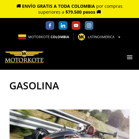
🚚 ENVÍO GRATIS A TODA COLOMBIA
por compras
superiores a
$79.500 pesos 🚚
MOTORKOTE
COLOMBIA
LATINOAMERICA
GASOLINA