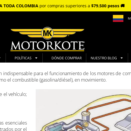
S A TODA COLOMBIA
por compras superiores a
$79.500 pesos 🚚
M
POLÍTICAS
DÓNDE COMPRAR
NUESTRO BLOG
n indispensable para el funcionamiento de los motores de com
mo el combustible (gasolina/diésel), en movimiento.
 el vehículo;
as esenciales
trados por el