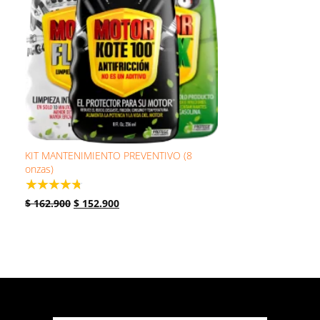
KIT MANTENIMIENTO PREVENTIVO (8
onzas)
☆
☆
☆
☆
☆
$
162.900
$
152.900