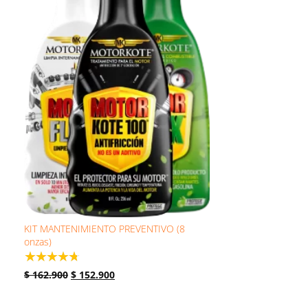
KIT MANTENIMIENTO PREVENTIVO (8
onzas)
☆
☆
☆
☆
☆
$
162.900
$
152.900