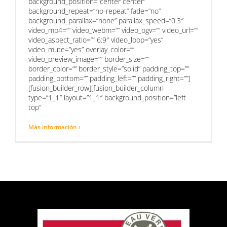
background_position=”center center”
background_repeat=”no-repeat” fade=”no”
background_parallax=”none” parallax_speed=”0.3″
video_mp4=”” video_webm=”” video_ogv=”” video_url=””
video_aspect_ratio=”16:9″ video_loop=”yes”
video_mute=”yes” overlay_color=””
video_preview_image=”” border_size=””
border_color=”” border_style=”solid” padding_top=””
padding_bottom=”” padding_left=”” padding_right=””]
[fusion_builder_row][fusion_builder_column
type=”1_1″ layout=”1_1″ background_position=”left
top”
Más información ›