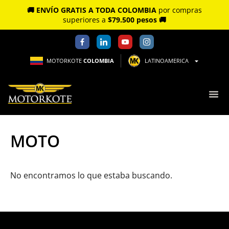
🚚 ENVÍO GRATIS A TODA COLOMBIA
por compras
superiores a
$79.500 pesos 🚚
MOTORKOTE
COLOMBIA
LATINOAMERICA
MOTO
No encontramos lo que estaba buscando.