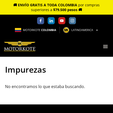
🚚 ENVÍO GRATIS A TODA COLOMBIA
por compras
superiores a
$79.500 pesos 🚚
MOTORKOTE
COLOMBIA
LATINOAMERICA
Impurezas
No encontramos lo que estaba buscando.